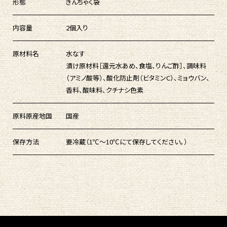
形態
きんちゃく袋
内容量
2個入り
原材料名
水なす
漬け原材料［還元水あめ、食塩、りんご酢］、調味料
（アミノ酸等）、酸化防止剤（ビタミンC）、ミョウバン、
香料、酸味料、クチナシ色素
原料原産地国
国産
保存方法
要冷蔵（1℃～10℃にて保存してください。）