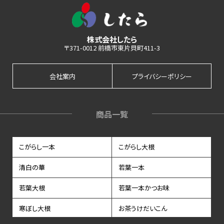
株式会社したら
〒371-0012 前橋市東片貝町411-3
会社案内
プライバシーポリシー
商品一覧
こがらし一本
こがらし大根
清白の華
若葉一本
若葉大根
若葉一本かつお味
寒ぼし大根
お茶うけだいこん