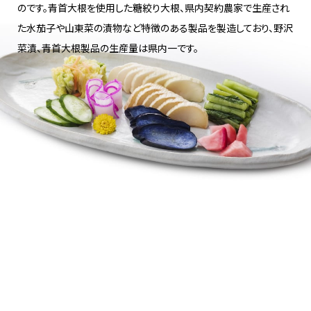
のです。青首大根を使用した糖絞り大根、県内契約農家で生産され
た水茄子や山東菜の漬物など特徴のある製品を製造しており、野沢
菜漬、青首大根製品の生産量は県内一です。